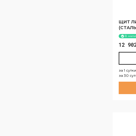
ЩИТ ЛИ
(СТАЛЬ
В нал
12 9
за 1 сутк
за 30 су
за 1 су
за 30 с