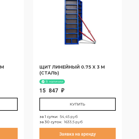
 М
ЩИТ ЛИНЕЙНЫЙ 0.75 X 3 М
(СТАЛЬ)
В наличии
15 847
₽
КУПИТЬ
за 1 сутки
:
54,45 руб
за 30 суток
:
1633,5 руб
за 1 сутки:
54,45 руб
Заявка на аренду