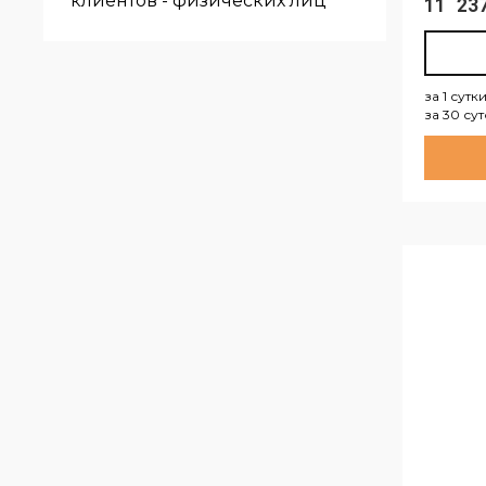
клиентов - физических лиц
11 2
за 1 сутк
за 30 су
за 1 су
за 30 с