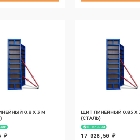
уток:
1415,7 руб
за 30 суток:
1524,6 ру
НЕЙНЫЙ 0.8 X 3 М
ЩИТ ЛИНЕЙНЫЙ 0.85 X 
)
(СТАЛЬ)
ичии
В наличии
05
17 028,50
₽
₽