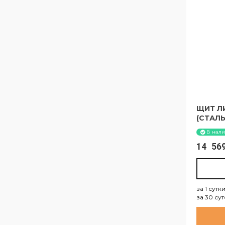
ЩИТ ЛИ
(СТАЛЬ
В нал
14 5
за 1 сутк
за 30 су
за 1 су