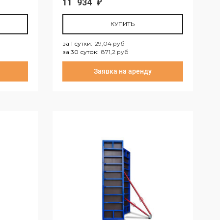
11 934
₽
КУПИТЬ
за 1 сутки
:
29,04 руб
за 30 суток
:
871,2 руб
за 1 сутки:
29,04 руб
Заявка на аренду
за 30 суток:
871,2 руб