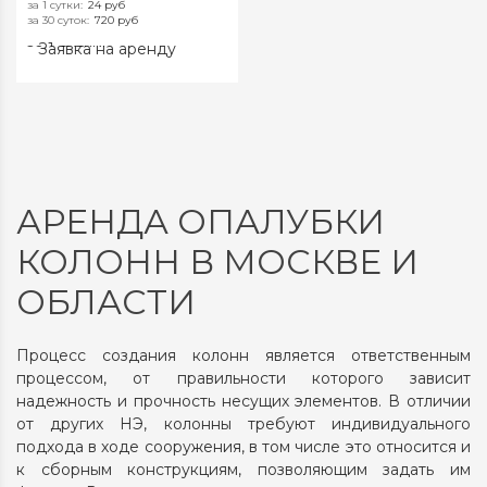
за 1 сутки
:
24 руб
за 30 суток
:
720 руб
Заявка на аренду
за 1 сутки:
24 руб
за 30 суток:
720 руб
АРЕНДА ОПАЛУБКИ
КОЛОНН В МОСКВЕ И
ОБЛАСТИ
Процесс создания колонн является ответственным
процессом, от правильности которого зависит
надежность и прочность несущих элементов. В отличии
от других НЭ, колонны требуют индивидуального
подхода в ходе сооружения, в том числе это относится и
к сборным конструкциям, позволяющим задать им