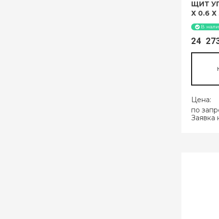
ЩИТ У
Х 0.6 Х
В нал
24 2
Цена:
по запр
Заявка 