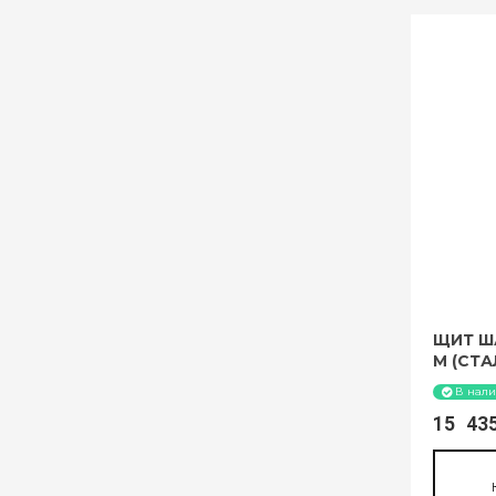
ЩИТ ША
М (СТА
В нал
15 4