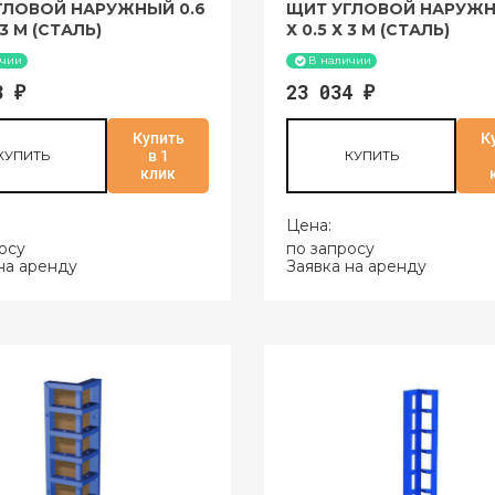
ГЛОВОЙ НАРУЖНЫЙ 0.6
ЩИТ УГЛОВОЙ НАРУЖН
 3 М (СТАЛЬ)
Х 0.5 Х 3 М (СТАЛЬ)
ичии
В наличии
73
23 034
₽
₽
Купить
К
КУПИТЬ
в 1
КУПИТЬ
клик
Цена:
осу
по запросу
на аренду
Заявка на аренду