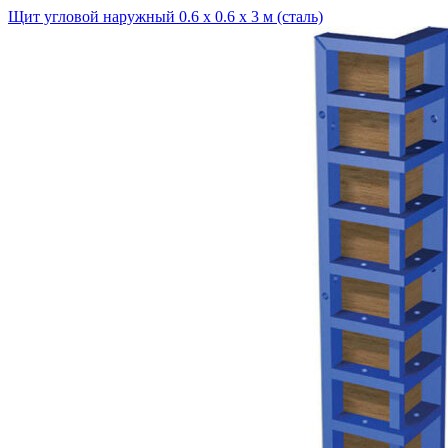
Щит угловой наружный 0.6 х 0.6 х 3 м (сталь)