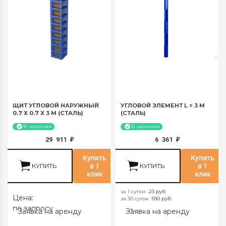
ЩИТ УГЛОВОЙ НАРУЖНЫЙ
УГЛОВОЙ ЭЛЕМЕНТ L = 3 М
0.7 Х 0.7 Х 3 М (СТАЛЬ)
(СТАЛЬ)
В наличии
В наличии
29 911
6 361
₽
₽
Купить
Купить
КУПИТЬ
в 1
КУПИТЬ
в 1
клик
клик
за 1 сутки
:
23 руб
Цена:
за 30 суток
:
690 руб
по запросу
Заявка на аренду
Заявка на аренду
за 1 сутки:
23 руб