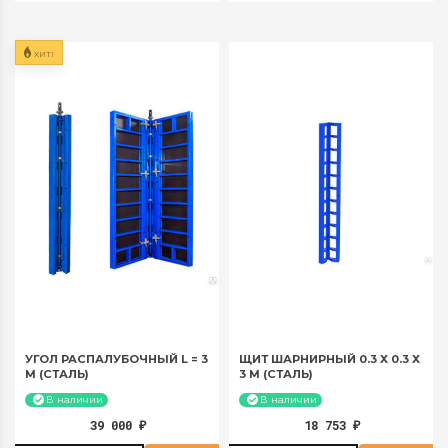
за 30 суток:
690 руб
ХИТ!
УГОЛ РАСПАЛУБОЧНЫЙ L = 3
ЩИТ ШАРНИРНЫЙ 0.3 Х 0.3 Х
М (СТАЛЬ)
3 М (СТАЛЬ)
В наличии
В наличии
39 000
18 753
₽
₽