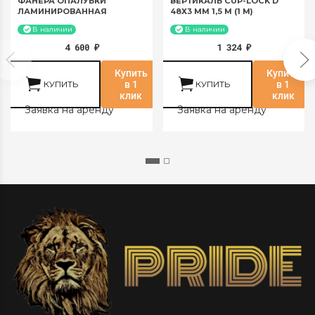
ФАНЕРА ОПАЛУБКИ
ВЕРТИКАЛЬ CUP-LOCK D
ЛАМИНИРОВАННАЯ
48Х3 ММ 1,5 М (1 М)
18X1220X2440ММ
В наличии
В наличии
4 600
1 324
₽
₽
Купить
Купить
КУПИТЬ
в 1
КУПИТЬ
в 1
клик
клик
Заявка на аренду
Заявка на аренду