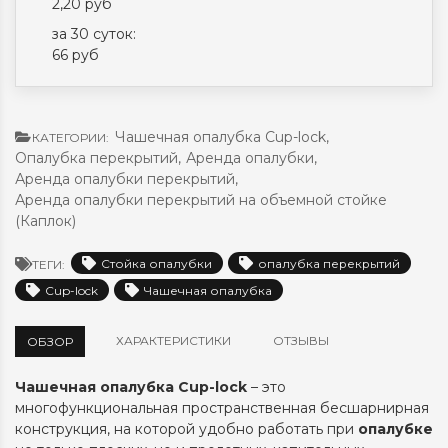
2,20 руб
за 30 суток:
66 руб
Чашечная опалубка Cup-lock
,
КАТЕГОРИИ:
Опалубка перекрытий
,
Аренда опалубки
,
Аренда опалубки перекрытий
,
Аренда опалубки перекрытий на объемной стойке
(Каплок)
Стойка опалубки
опалубка перекрытий
ТЕГИ:
Cup-lock
Чашечная опалубка
ХАРАКТЕРИСТИКИ
ОТЗЫВЫ
ОБЗОР
Чашечная опалубка Cup-lock
– это
многофункциональная пространственная бесшарнирная
конструкция, на которой удобно работать при
опалубке