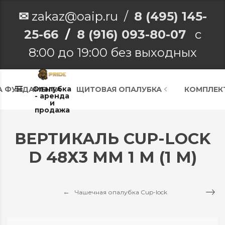
✉
zakaz@oaip.ru /
8 (495) 145-
25-66
/
8 (916) 093-80-07
с
8:00 до 19:00 без выходных
Опалубка
А ФУНДАМЕНТА
ЩИТОВАЯ ОПАЛУБКА
КОМПЛЕК
- аренда
и
продажа
ВЕРТИКАЛЬ CUP-LOCK
D 48Х3 ММ 1 М (1 М)
Чашечная опалубка Cup-lock