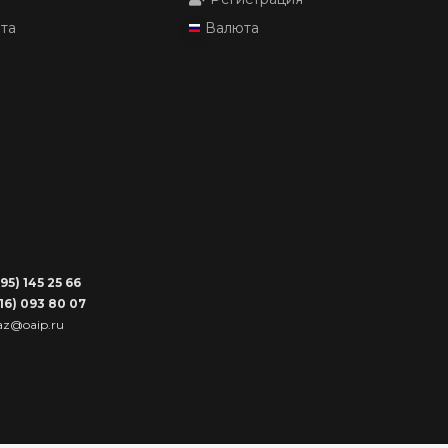
йта
Валюта
95) 145 25 66
916) 093 80 07
az@oaip.ru