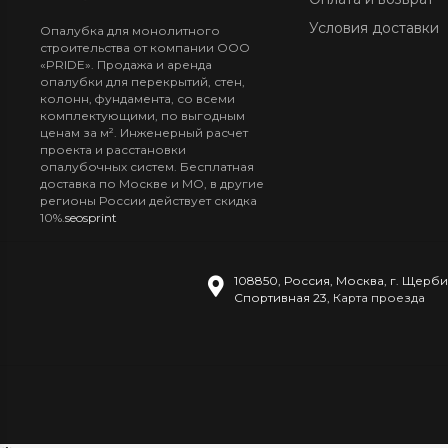
Условия доставки
Опалубка для монолитного
строительства от компании ООО
«PRIDE». Продажа и аренда
опалубки для перекрытий, стен,
колонн, фундамента, со всеми
комплектующими, по выгодным
ценам за м². Инженерный расчет
проекта и расстановки
опалубочных систем. Бесплатная
доставка по Москве и МО, в другие
регионы России действует скидка
10%.
seosprint
108850
,
Россия
,
Москва
,
г. Щерби
Спортивная 23
,
Карта проезда