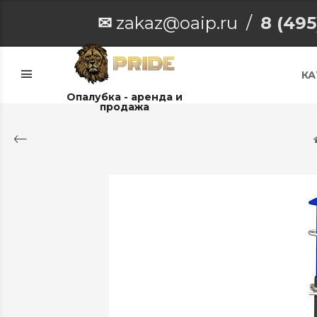
✉
zakaz@oaip.ru /
8 (495
КА
Опалубка - аренда и
продажа