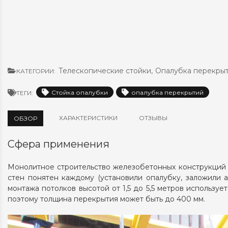
Телескопические стойки
,
Опалубка перекры
КАТЕГОРИИ:
Стойка опалубки
опалубка перекрытий
ТЕГИ:
ХАРАКТЕРИСТИКИ
ОТЗЫВЫ
ОБЗОР
Сфера применения
Монолитное строительство железобетонных конструкций о
стен понятен каждому (установили опалубку, заложили 
монтажа потолков высотой от 1,5 до 5,5 метров используе
поэтому толщина перекрытия может быть до 400 мм.