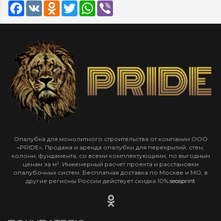
Facebook
VK
Odnoklassniki
Twitter
WhatsApp
Viber
Опалубка для монолитного строительства от компании ООО
«PRIDE». Продажа и аренда опалубки для перекрытий, стен,
колонн, фундамента, со всеми комплектующими, по выгодным
ценам за м². Инженерный расчет проекта и расстановки
опалубочных систем. Бесплатная доставка по Москве и МО, в
другие регионы России действует скидка 10%.
seosprint