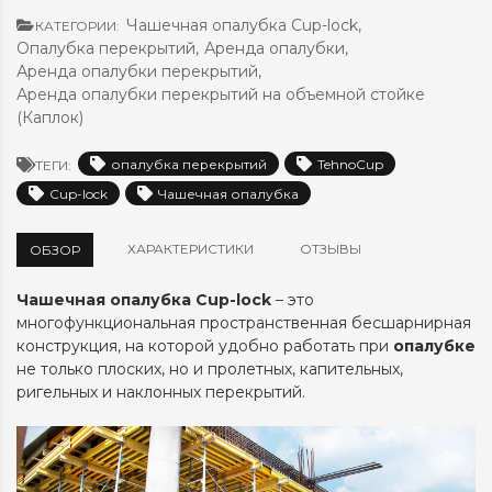
Чашечная опалубка Cup-lock
,
КАТЕГОРИИ:
Опалубка перекрытий
,
Аренда опалубки
,
Аренда опалубки перекрытий
,
Аренда опалубки перекрытий на объемной стойке
(Каплок)
опалубка перекрытий
TehnoCup
ТЕГИ:
Cup-lock
Чашечная опалубка
ХАРАКТЕРИСТИКИ
ОТЗЫВЫ
ОБЗОР
Чашечная
опалубка
Cup-lock
– это
многофункциональная пространственная бесшарнирная
конструкция, на которой удобно работать при
опалубке
не только плоских, но и пролетных, капительных,
ригельных и наклонных перекрытий.