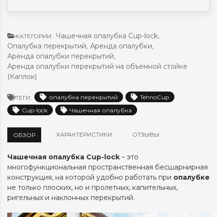
Чашечная опалубка Cup-lock
,
КАТЕГОРИИ:
Опалубка перекрытий
,
Аренда опалубки
,
Аренда опалубки перекрытий
,
Аренда опалубки перекрытий на объемной стойке
(Каплок)
опалубка перекрытий
TehnoCup
ТЕГИ:
Cup-lock
Чашечная опалубка
ХАРАКТЕРИСТИКИ
ОТЗЫВЫ
ОБЗОР
Чашечная
опалубка
Cup-lock
– это
многофункциональная пространственная бесшарнирная
конструкция, на которой удобно работать при
опалубке
не только плоских, но и пролетных, капительных,
ригельных и наклонных перекрытий.